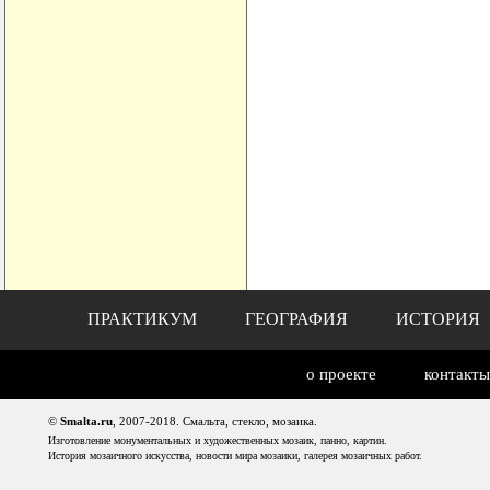
ПРАКТИКУМ
ГЕОГРАФИЯ
ИСТОРИЯ
о проекте
контакты
©
Smalta.ru
, 2007-2018. Смальта, стекло, мозаика.
Изготовление монументальных и художественных мозаик, панно, картин.
История мозаичного искусства, новости мира мозаики, галерея мозаичных работ.