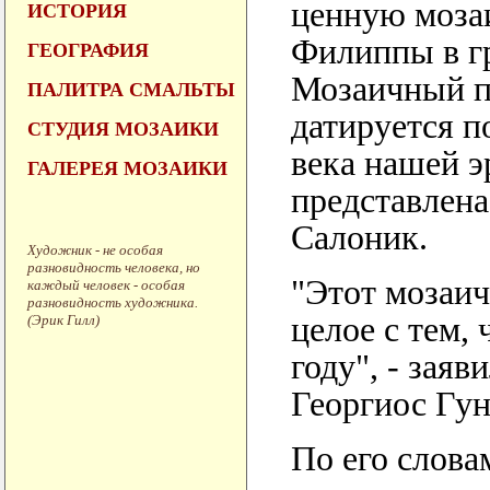
ценную мозаи
ИСТОРИЯ
Филиппы в г
ГЕОГРАФИЯ
Мозаичный п
ПАЛИТРА СМАЛЬТЫ
датируется п
СТУДИЯ МОЗАИКИ
века нашей э
ГАЛЕРЕЯ МОЗАИКИ
представлена
Салоник.
Художник - не особая
разновидность человека, но
"Этот мозаич
каждый человек - особая
разновидность художника.
целое с тем,
(Эрик Гилл)
году", - зая
Георгиос Гун
По его слова