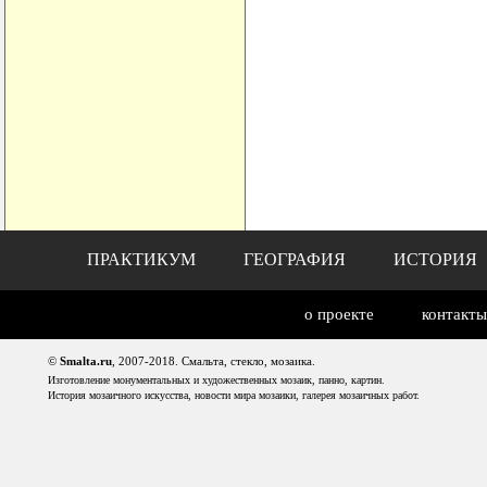
ПРАКТИКУМ
ГЕОГРАФИЯ
ИСТОРИЯ
о проекте
контакты
©
Smalta.ru
, 2007-2018. Смальта, стекло, мозаика.
Изготовление монументальных и художественных мозаик, панно, картин.
История мозаичного искусства, новости мира мозаики, галерея мозаичных работ.