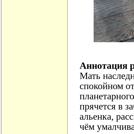
Аннотация р
Мать наследн
спокойном от
планетарног
прячется в з
альенка, рас
чём умалчив