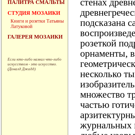
стенах древн
ПАЛИТРА СМАЛЬТЫ
древнегречес
СТУДИЯ МОЗАИКИ
подсказана с
Книги и розетки Татьяны
Латуковой
воспроизведе
ГАЛЕРЕЯ МОЗАИКИ
розеткой по
орнаменты, в
Если кто-либо назвал что-либо
геометрическ
искусством - это искусство.
(Доналд Джадд)
несколько ты
изобразитель
множество тр
частью готич
арзитектурн
журнальных в