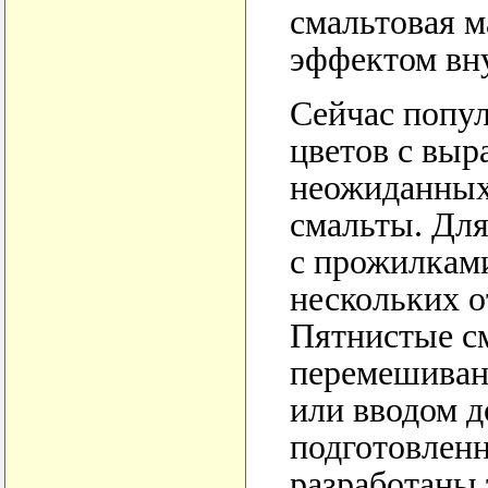
смальтовая м
эффектом вну
Сейчас попу
цветов с вы
неожиданных
смальты. Для
с прожилками
нескольких о
Пятнистые с
перемешиван
или вводом д
подготовленн
разработаны