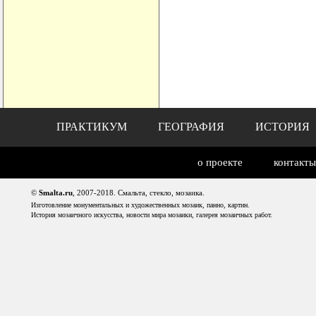
ПРАКТИКУМ
ГЕОГРАФИЯ
ИСТОРИЯ
о проекте
контакты
©
Smalta.ru
, 2007-2018. Смальта, стекло, мозаика.
Изготовление монументальных и художественных мозаик, панно, картин.
История мозаичного искусства, новости мира мозаики, галерея мозаичных работ.