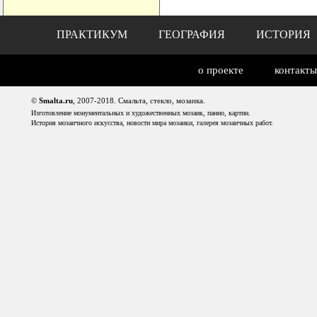
ПРАКТИКУМ
ГЕОГРАФИЯ
ИСТОРИЯ
о проекте
контакты
©
Smalta.ru
, 2007-2018. Смальта, стекло, мозаика.
Изготовление монументальных и художественных мозаик, панно, картин.
История мозаичного искусства, новости мира мозаики, галерея мозаичных работ.