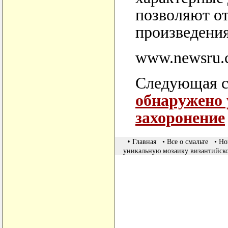
позволяют от
произведения
www.newsru.c
Следующая с
обнаружено 
захоронение
•
Главная
• Все о смальте
• Но
уникальную мозаику византийск