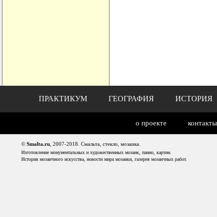
ПРАКТИКУМ
ГЕОГРАФИЯ
ИСТОРИЯ
о проекте
контакты
©
Smalta.ru
, 2007-2018. Смальта, стекло, мозаика.
Изготовление монументальных и художественных мозаик, панно, картин.
История мозаичного искусства, новости мира мозаики, галерея мозаичных работ.