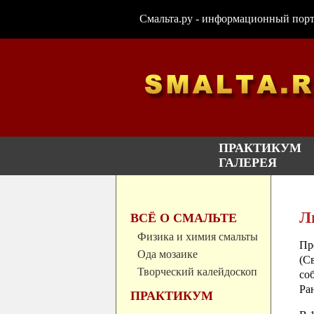
Смальта.ру - информационный портал
ПРАКТИКУМ
ГАЛЕРЕЯ
Л
ВСЁ О СМАЛЬТЕ
Физика и химия смальты
Пр
Ода мозаике
(С
Творческий калейдоскоп
со
Ра
ПРАКТИКУМ