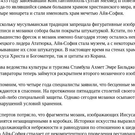
1453 году завоевавший Константинополь султан Мехмед II повел
гда-то являвшийся самым большим храмом христианского мира, 
тыре минарета и стали именовать храм мечетью Айя-София.
скольку мусульманская традиция запрещала фигуративные изобр
списи и мозаики собора были покрыты штукатуркой. Кстати, по
льшинство фресок и мозаик именно благодаря этому остались не
рецкого лидера Ататюрка, Айя-София стала музеем, а с некотор
рывавшие их слои штукатурки. В настоящее время на стенах хра
суса Христа и Богоматери, так и цитаты из Корана.
ава ведомства культуры и туризма Стамбула Ахмет Эмре Бильджил
ставраторы теперь займутся раскрытием второго мозаичного изо
помним, что четыре года специалисты заявили, что бесценные м
ждаются в спасении. На протяжении пятнадцати столетий своего
кой-либо специальной защиты. Однако сегодня мозаики осыпаютс
 нарушений условий хранения.
спертов потрясло, что фрагменты мозаик, изображающих Иисуса
анятся незащищенными в коробках. Историки искусства выразил
одолжающейся небрежности и равнодушия по отношению к шеде
о Айя-София страдает от некомпетентного проведения реставрац