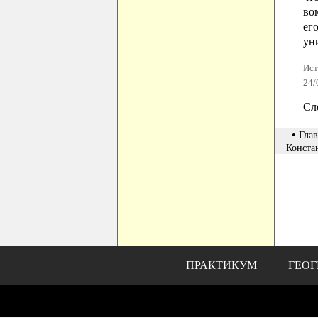
во
ег
ун
Ист
24/
Сл
•
Глав
Конста
ПРАКТИКУМ
ГЕОГ