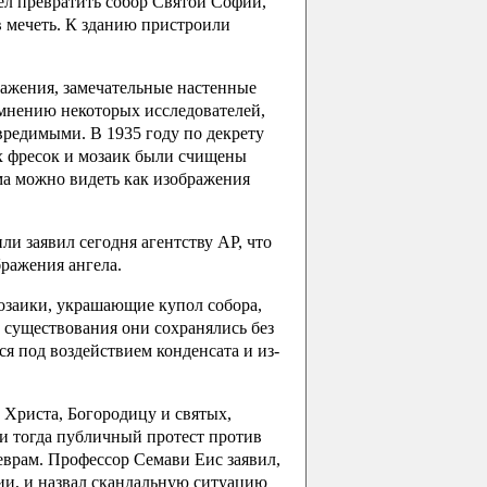
ел превратить собор Святой Софии,
в мечеть. К зданию пристроили
ажения, замечательные настенные
 мнению некоторых исследователей,
вредимыми. В 1935 году по декрету
ых фресок и мозаик были счищены
ма можно видеть как изображения
и заявил сегодня агентству AP, что
бражения ангела.
озаики, украшающие купол собора,
 существования они сохранялись без
я под воздействием конденсата и из-
 Христа, Богородицу и святых,
и тогда публичный протест против
врам. Профессор Семави Еис заявил,
ии, и назвал скандальную ситуацию