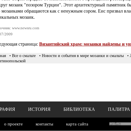
круг мозаик "позором Турции". Этот архитектурный памятник был
о мозаиками обращаются как с ненужным сором. Еис призвал вл
икальных мозаик.
очник: www.newsru.com
07/2009
едующая страница:
Византийский храм: мозаики найдены и у
ная
• Все о смальте
• Новости и события в мире мозаики и смальты
•
нтинопольской
РАФИЯ
ИСТОРИЯ
БИБЛИОТЕКА
ПАЛИТРА
о проекте
контакты
карта сайта