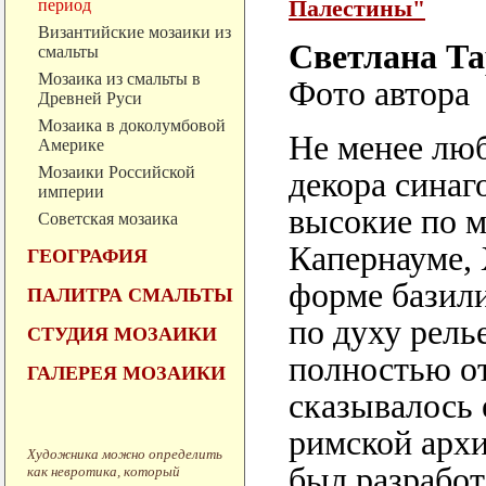
период
Палестины"
Византийские мозаики из
Светлана Та
смальты
Мозаика из смальты в
Фото автора
Древней Руси
Мозаика в доколумбовой
Не менее лю
Америке
Мозаики Российской
декора синаг
империи
высокие по ма
Советская мозаика
Капернауме, 
ГЕОГРАФИЯ
форме базил
ПАЛИТРА СМАЛЬТЫ
по духу рель
СТУДИЯ МОЗАИКИ
полностью от
ГАЛЕРЕЯ МОЗАИКИ
сказывалось 
римской архи
Художника можно определить
был разработ
как невротика, который