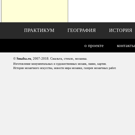
ПРАКТИКУМ
ГЕОГРАФИЯ
ИСТОРИЯ
о проекте
контакты
©
Smalta.ru
, 2007-2018. Смальта, стекло, мозаика.
Изготовление монументальных и художественных мозаик, панно, картин.
История мозаичного искусства, новости мира мозаики, галерея мозаичных работ.