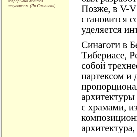
непрерывно лечится
искусством. (Ли Симонсон)
Позже, в V-V
становится с
уделяется ин
Синагоги в Б
Тибериасе, Р
собой трехне
нартексом и 
пропорционал
архитектуры 
с храмами, и
композицион
архитектура, 