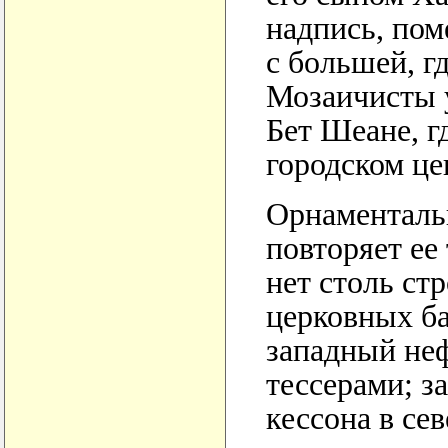
надпись, пом
с большей, г
Мозаичисты у
Бет Шеане, г
городском це
Орнаментальн
повторяет ее
нет столь ст
церковных ба
западный не
тессерами; з
кессона в се