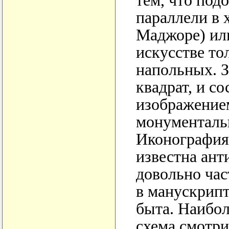
тем, что по
параллели в 
Маджоре) ил
искусстве то
напольных. З
квадрат, и с
изображением
монументальн
Иконография
известна ант
довольно час
в манускрипт
быта. Наибол
схема смотри