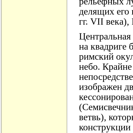
рельефных лу
делящих его 
гг. VII века),
Центральная 
на квадриге 
римский окул
небо. Крайне
непосредстве
изображен д
кессонирова
(Семисвечник
ветвь), кото
конструкции