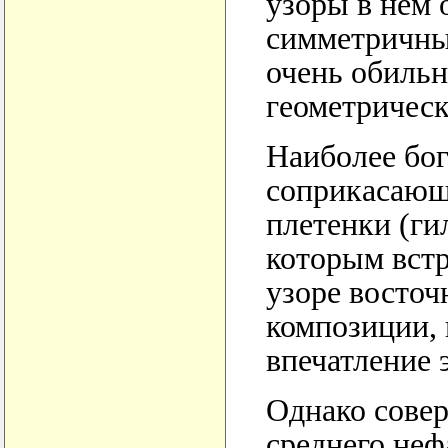
узоры в нем 
симметричный
очень обиль
геометричес
Наиболее бог
соприкасающ
плетенки (ги
которым встр
узоре восточ
композиции, 
впечатление 
Однако сове
среднего неф