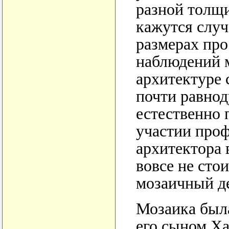
разной толщ
кажутся слу
размерах про
наблюдений м
архитектуре 
почти равно
естественно 
участии про
архитектора 
вовсе не сто
мозаичный д
Мозаика был
его сыном Ха