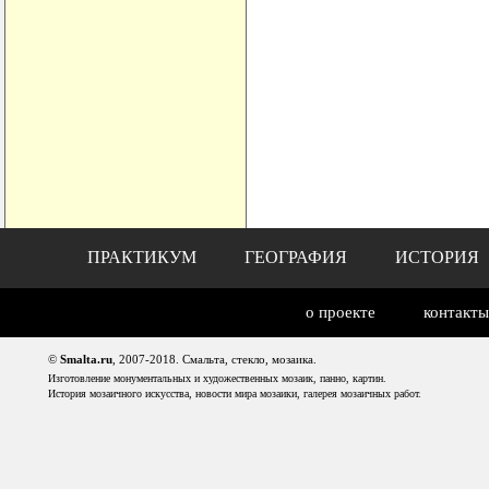
ПРАКТИКУМ
ГЕОГРАФИЯ
ИСТОРИЯ
о проекте
контакты
©
Smalta.ru
, 2007-2018. Смальта, стекло, мозаика.
Изготовление монументальных и художественных мозаик, панно, картин.
История мозаичного искусства, новости мира мозаики, галерея мозаичных работ.