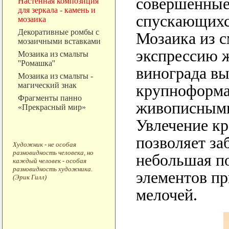
совершенные
Настенная композиция
для зеркала - камень и
спускающихс
мозаика
Декоративные ромбы с
Мозаика из с
мозаичными вставками
экспрессию 
Мозаика из смальты
''Ромашка''
винограда в
Мозаика из смальты -
магический знак
крупноформа
Фрагменты панно
живописными
«Прекрасный мир»
Увлечение кр
позволяет за
Художник - не особая
разновидность человека, но
небольшая по
каждый человек - особая
разновидность художника.
элементов п
(Эрик Гилл)
мелочей.