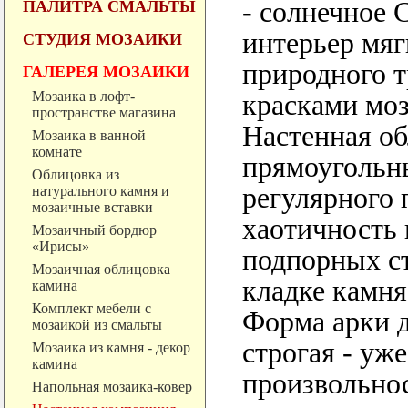
- солнечное 
ПАЛИТРА СМАЛЬТЫ
интерьер мяг
СТУДИЯ МОЗАИКИ
природного 
ГАЛЕРЕЯ МОЗАИКИ
Мозаика в лофт-
красками моз
пространстве магазина
Настенная об
Мозаика в ванной
комнате
прямоугольн
Облицовка из
регулярного 
натурального камня и
мозаичные вставки
хаотичность 
Мозаичный бордюр
«Ирисы»
подпорных ст
Мозаичная облицовка
кладке камня
камина
Комплект мебели с
Форма арки д
мозаикой из смальты
строгая - уж
Мозаика из камня - декор
камина
произвольно
Напольная мозаика-ковер